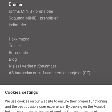
Ürünler
Isıtma MINIB - prensipler
Soğutma MINIB - prensipler
İndirmeler
Hakkımızda
Ürünler
Referanslar
Blog
Kişisel Verilerin Korunması
AB tarafından ortak finanse edilen projeler (CZ)
İletişim
Cookies settings
İletişim
We use cookies on our website to ensure their proper functioning
and the best possible user experience. By clicking on the Accept
button, you agree to the use of cookies for the purposes of: