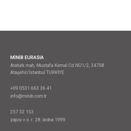
MİNİB EURASIA
Atatürk mah, Mustafa Kemal Cd NO1/2, 34758
Ataşehir/İstanbul TURKİYE
+09 0531 663 36 41
info@minib.com.tr
257 32 153
zápis v o. r.: 28. ledna 1999