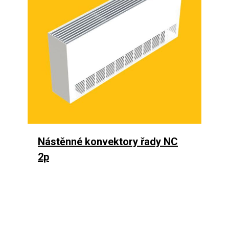
Nástěnné konvektory řady N
C
2p