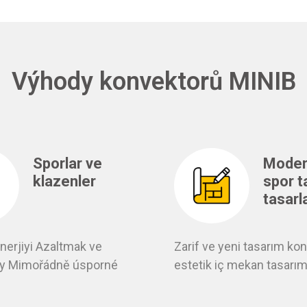
Výhody konvektorů MINIB
Sporlar ve
Moder
klazenler
spor t
tasarl
Enerjiyi Azaltmak ve
Zarif ve yeni tasarım kon
y Mimořádně úsporné
estetik iç mekan tasarım