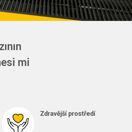
zının
mesi mi
Zdravější prostředí