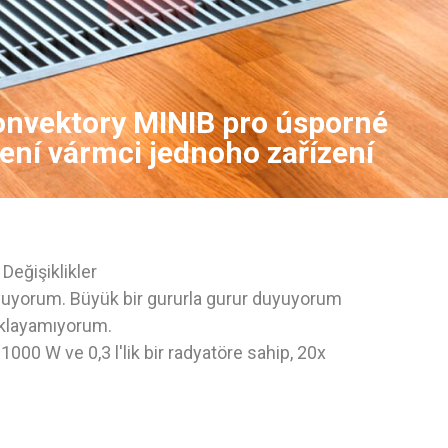
onvektory MINIB pro úsporné
pení vármci jednoho zařízení
 Değişiklikler
 duyuyorum. Büyük bir gururla gurur duyuyorum
ıklayamıyorum.
00 W ve 0,3 l'lik bir radyatöre sahip, 20x