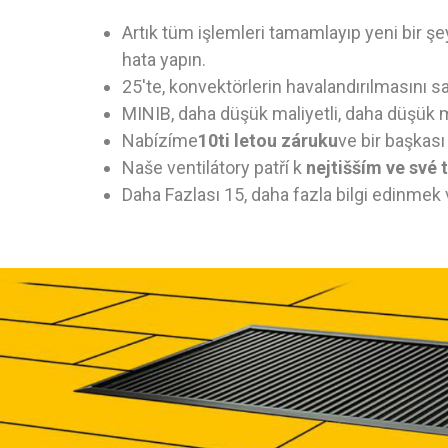
Artık tüm işlemleri tamamlayıp yeni bir şe
hata yapın.
25'te, konvektörlerin havalandırılmasını 
MINIB, daha düşük maliyetli, daha düşük mal
Nabízíme
10ti letou záruku
ve bir başkası
Naše ventilátory patří k
nejtišším ve své 
Daha Fazlası 15, daha fazla bilgi edinmek v