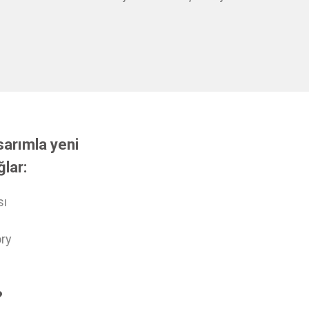
sarımla yeni
ğlar:
sı
ory
?