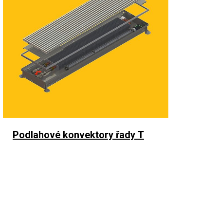
Podlahové konvektory řady
T