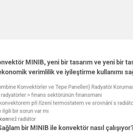
vektör MINIB, yeni bir tasarım ve yeni bir ta
ekonomik verimlilik ve iyileştirme kullanımı sa
mbine Konvektörler ve Tepe Panelleri) Radyatör Koruma
 radyatörler > finans sektörünün finansmanı
 konvektorem při řízení termostatem ve srovnání s radiát
ilgili bir sorun var mı
ýkon
než radiátor
Sağlam bir MINIB ile konvektör nasıl çalışıyor