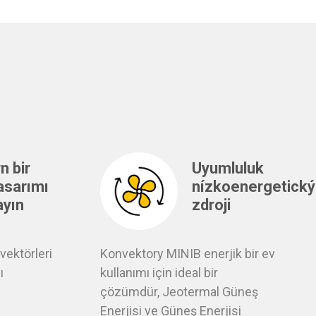
n bir
Uyumluluk
asarımı
nízkoenergetick
ayın
zdroji
vektörleri
Konvektory MINIB enerjik bir ev
ı
kullanımı için ideal bir
çözümdür,
Jeotermal Güneş
Enerjisi ve Güneş Enerjisi