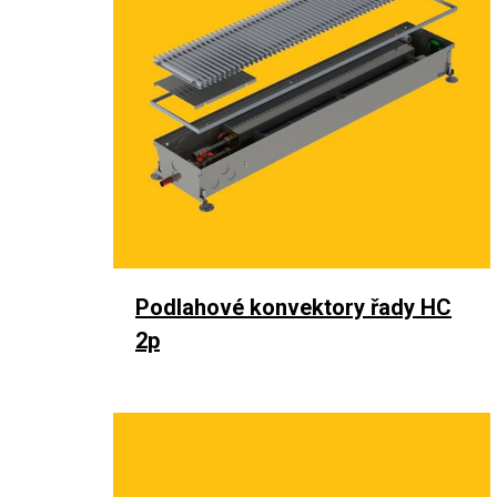
Podlahové konvektory řady
HC
2p