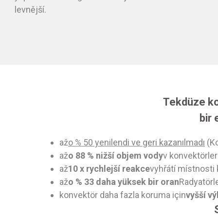
levnější.
Tekdüze kon
bir 
až
o % 50 yenilendi ve geri kazanılmadı
(Ko
až
o 88 % nižší objem vody
v konvektörler
až
10 x rychlejší reakce
vyhřátí místnosti
až
o % 33 daha yüksek bir oran
Radyatörle 
konvektör daha fazla koruma için
vyšší v