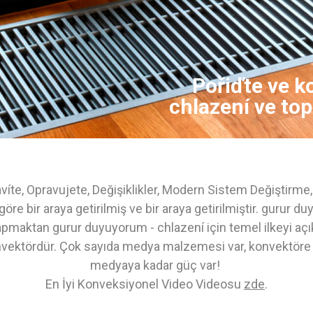
Pořiďte ve k
chlazení ve to
víte, Opravujete, Değişiklikler, Modern Sistem Değiştirme,
göre bir araya getirilmiş ve bir araya getirilmiştir. gurur
apmaktan gurur duyuyorum - chlazení için temel ilkeyi aç
vektördür. Çok sayıda medya malzemesi var, konvektöre 10
medyaya kadar güç var!
En İyi Konveksiyonel Video Videosu
zde
.