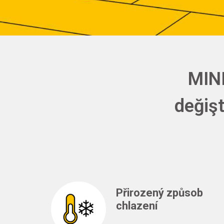
MINI
değişt
Přirozený způsob
chlazení