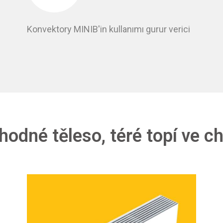
Konvektory MINIB'in kullanımı gurur verici
hodné těleso, téré topí ve c