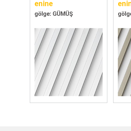
enine
eni
gölge: GÜMÜŞ
gölg