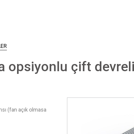
LER
opsiyonlu çift devrel
sı (fan açık olmasa