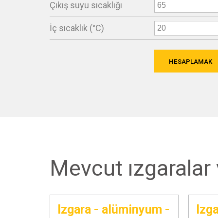
Çıkış suyu sıcaklığı
İç sıcaklık (°C)
HESAPLAMAK
Mevcut ızgaralar 
Izgara - alüminyum -
Izg