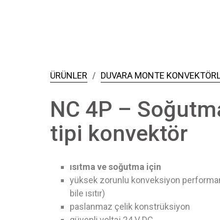
ÜRÜNLER
/
DUVARA MONTE KONVEKTÖR
NC 4P – Soğutma 
tipi konvektör
ısıtma ve soğutma için
yüksek zorunlu konveksiyon performan
bile ısıtır)
paslanmaz çelik konstrüksiyon
güvenli voltaj 24 V DC