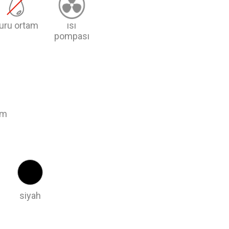
uru ortam
ısı
pompası
m
siyah