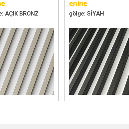
ne
enine
e: AÇIK BRONZ
gölge: SİYAH