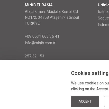
MİNİB EURASIA
Ürünl
Atatürk mah, Mustafa Kemal Cd
Isıtma
NO1/2, 34758 Ataşehir/İstanbul
Soğutm
TURKİYE
İndirm
+09 0531 663 36 41
info@minib.com.tr
257 32 153
zápis v o. r.: 28. ledna 1999
Cookies setting
We use cookies on our
clicking on the Accept
© MINIB 2026
ACCEPT