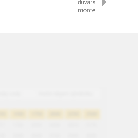
duvara
monte