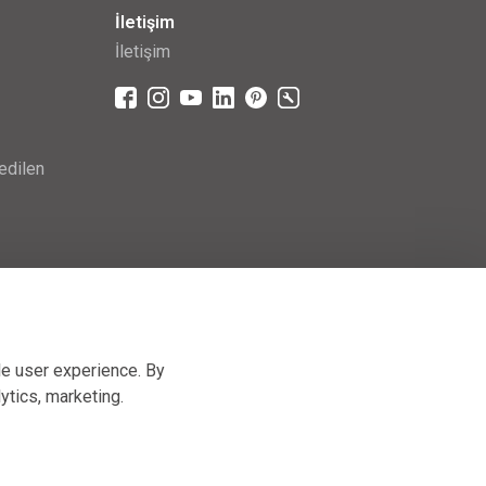
İletişim
İletişim
edilen
le user experience. By
lytics, marketing
.
Hand-made by
[AnFas]
, powered by
JellyPot
.