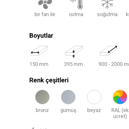
bir fan ile
ısıtma
soğutma
k
Boyutlar
150
mm
395
mm
900 - 2000
m
Renk çeşitleri
bronz
gümüş
beyaz
RAL (ek
ücret)