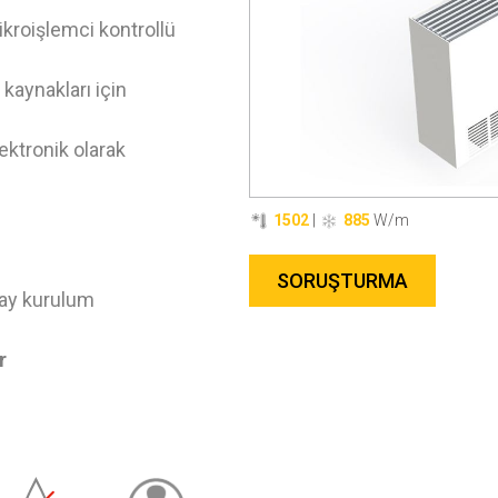
ikroişlemci kontrollü
 kaynakları için
ektronik olarak
1502
|
885
W/m
SORUŞTURMA
lay kurulum
r