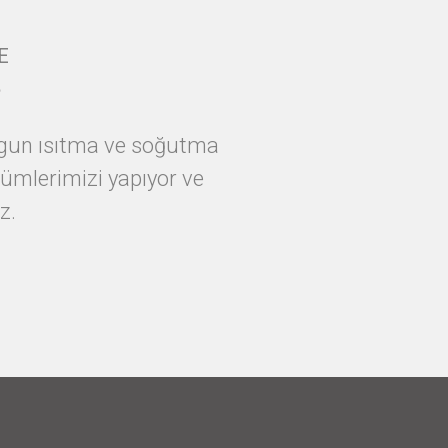
E
?
 uygun ısıtma ve soğutma
ümlerimizi yapıyor ve
z.