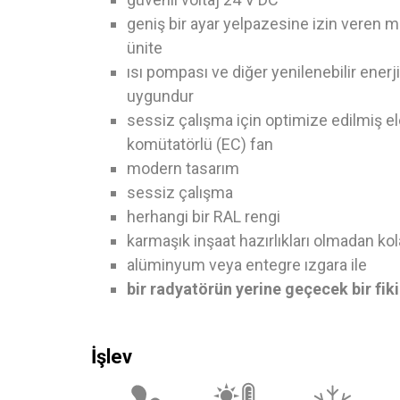
geniş bir ayar yelpazesine izin veren m
ünite
ısı pompası ve diğer yenilenebilir enerji
uygundur
sessiz çalışma için optimize edilmiş el
komütatörlü (EC) fan
modern tasarım
sessiz çalışma
herhangi bir RAL rengi
karmaşık inşaat hazırlıkları olmadan ko
alüminyum veya entegre ızgara ile
bir radyatörün yerine geçecek bir fiki
İşlev