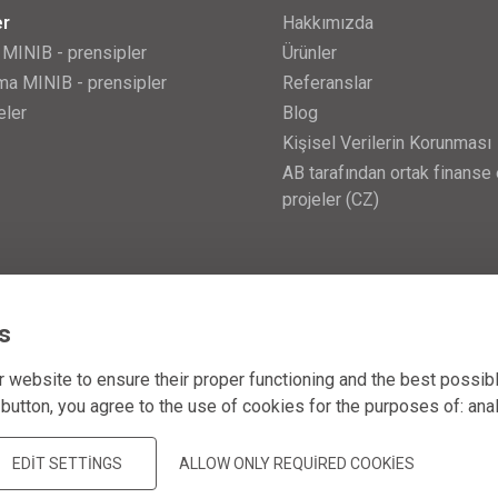
er
Hakkımızda
 MINIB - prensipler
Ürünler
a MINIB - prensipler
Referanslar
eler
Blog
Kişisel Verilerin Korunması
AB tarafından ortak finanse 
projeler (CZ)
s
 website to ensure their proper functioning and the best possib
 button, you agree to the use of cookies for the purposes of:
ana
EDIT SETTINGS
ALLOW ONLY REQUIRED COOKIES