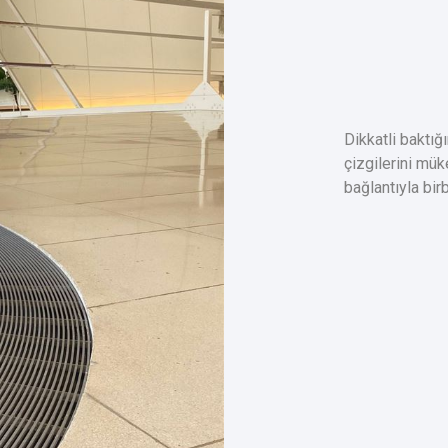
Dikkatli baktı
çizgilerini mü
bağlantıyla bir