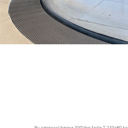
Bu simgesel binaya 300'den fazla T 243x80 ko