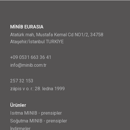
MİNİB EURASIA
Atatürk mah, Mustafa Kemal Cd NO1/2, 34758
Ataşehir/İstanbul TURKİYE
+09 0531 663 36 41
info@minib.com.tr
257 32 153
zápis v o. r.: 28. ledna 1999
Ürünler
Isıtma MINIB - prensipler
Soğutma MINIB - prensipler
İndirmeler