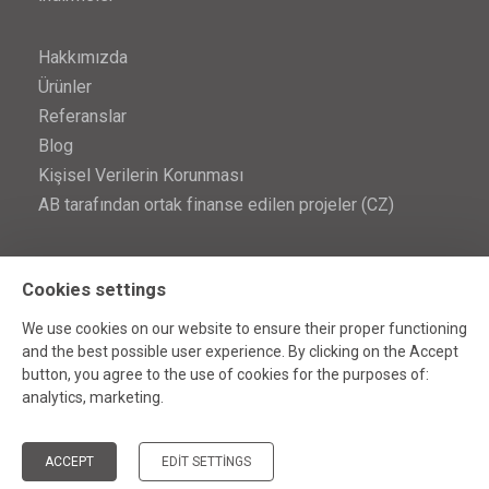
Hakkımızda
Ürünler
Referanslar
Blog
Kişisel Verilerin Korunması
AB tarafından ortak finanse edilen projeler (CZ)
İletişim
Cookies settings
İletişim
We use cookies on our website to ensure their proper functioning
and the best possible user experience. By clicking on the Accept
button, you agree to the use of cookies for the purposes of:
analytics, marketing
.
© MINIB 2026
ACCEPT
EDIT SETTINGS
Hand-made by
[AnFas]
, powered by
JellyPot
.