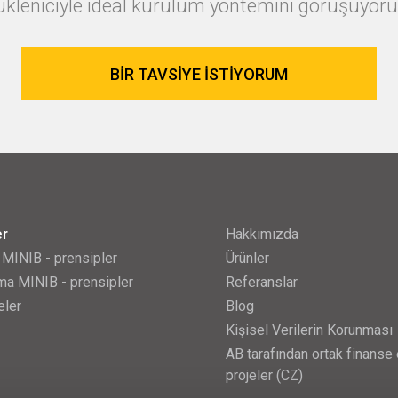
ükleniciyle ideal kurulum yöntemini görüşüyoru
BIR TAVSIYE ISTIYORUM
er
Hakkımızda
 MINIB - prensipler
Ürünler
a MINIB - prensipler
Referanslar
eler
Blog
Kişisel Verilerin Korunması
AB tarafından ortak finanse 
projeler (CZ)