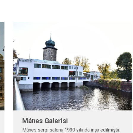
Werich Villa
Werich Villası, Prag'ın tarihi merkezindeki Kampa