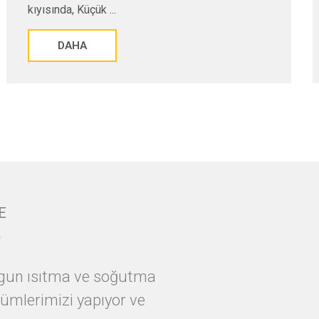
Art Nouveau tarzında bir ...
DAHA
E
?
 uygun ısıtma ve soğutma
ümlerimizi yapıyor ve