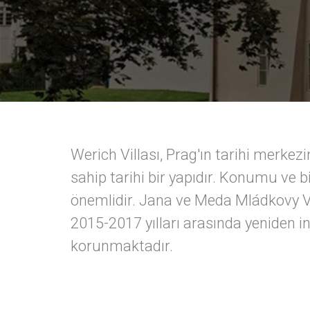
Werich Villası, Prag'ın tarihi merke
sahip tarihi bir yapıdır. Konumu ve b
önemlidir. Jana ve Meda Mládkovy Va
2015-2017 yılları arasında yeniden inş
korunmaktadır.