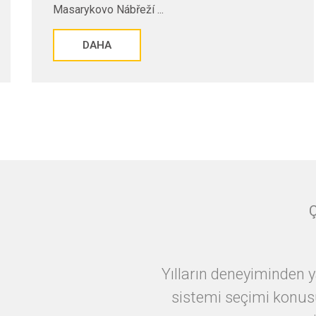
Adası'nda gizemli ...
DAHA
Yılların deneyiminden y
sistemi seçimi konusu