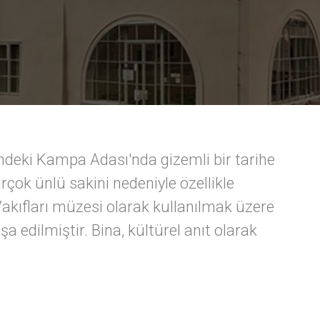
zindeki Kampa Adası'nda gizemli bir tarihe
irçok ünlü sakini nedeniyle özellikle
kıfları müzesi olarak kullanılmak üzere
a edilmiştir. Bina, kültürel anıt olarak