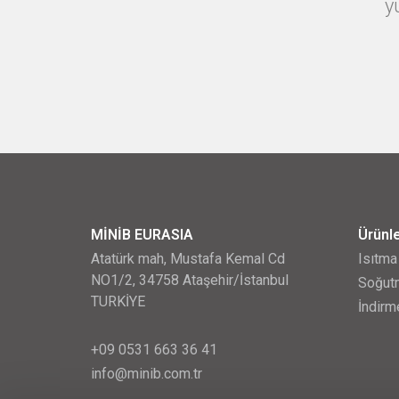
y
MİNİB EURASIA
Ürünl
Atatürk mah, Mustafa Kemal Cd
Isıtma
NO1/2, 34758 Ataşehir/İstanbul
Soğutm
TURKİYE
İndirm
+09 0531 663 36 41
info@minib.com.tr